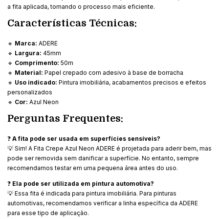
a fita aplicada, tornando o processo mais eficiente.
Características Técnicas:
🔹
Marca:
ADERE
🔹
Largura:
45mm
🔹
Comprimento:
50m
🔹
Material:
Papel crepado com adesivo à base de borracha
🔹
Uso indicado:
Pintura imobiliária, acabamentos precisos e efeitos
personalizados
🔹
Cor:
Azul Neon
Perguntas Frequentes:
❓
A fita pode ser usada em superfícies sensíveis?
💡 Sim! A Fita Crepe Azul Neon ADERE é projetada para aderir bem, mas
pode ser removida sem danificar a superfície. No entanto, sempre
recomendamos testar em uma pequena área antes do uso.
❓
Ela pode ser utilizada em pintura automotiva?
💡 Essa fita é indicada para pintura imobiliária. Para pinturas
automotivas, recomendamos verificar a linha específica da ADERE
para esse tipo de aplicação.