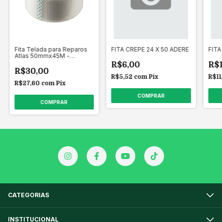
Fita Telada para Reparos
FITA CREPE 24 X 50 ADERE
FITA
Atlas 50mmx45M -
REF:AT2920
R$6,00
R$
R$30,00
R$5,52
com
Pix
R$11
R$27,60
com
Pix
CATEGORIAS
INSTITUCIONAL