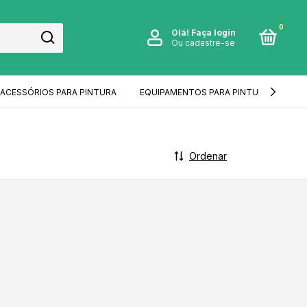
0
Olá!
Faça login
Ou cadastre-se
ACESSÓRIOS PARA PINTURA
EQUIPAMENTOS PARA PINTURA
IM
Ordenar