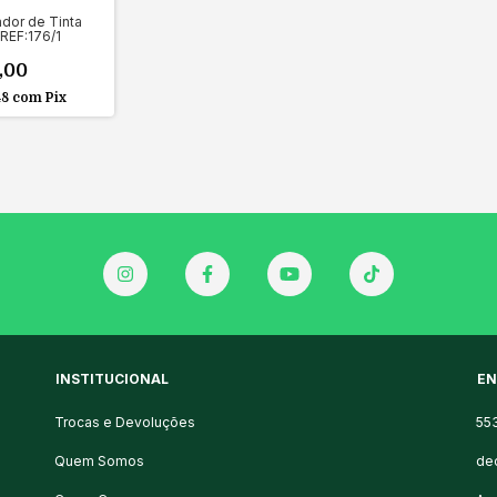
ador de Tinta
 REF:176/1
,00
48
com
Pix
INSTITUCIONAL
EN
Trocas e Devoluções
55
Quem Somos
de