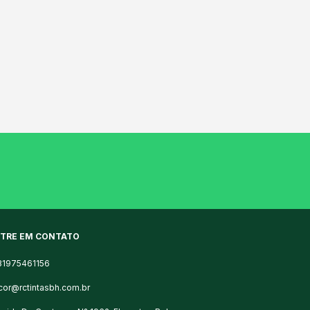
TRE EM CONTATO
31975461156
cor@rctintasbh.com.br