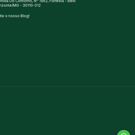
nida Do Contorno, N° 1962, Floresta - Belo
rizonte/MG - 30110-012
ite o nosso Blog!