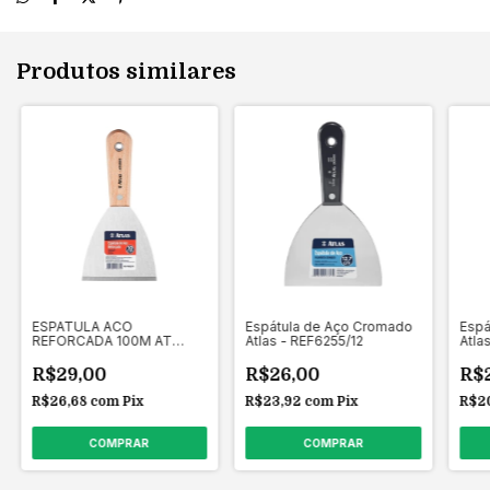
Produtos similares
ESPATULA ACO
Espátula de Aço Cromado
Espá
REFORCADA 100M AT
Atlas - REF6255/12
Atla
6555/10 - ATLAS
R$29,00
R$26,00
R$
R$26,68
com
Pix
R$23,92
com
Pix
R$2