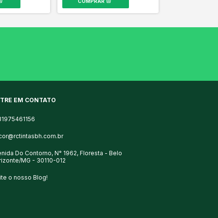
TRE EM CONTATO
31975461156
cor@rctintasbh.com.br
nida Do Contorno, N° 1962, Floresta - Belo
rizonte/MG - 30110-012
ite o nosso Blog!