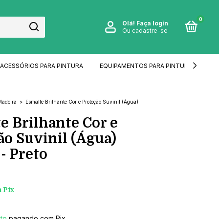
0
Olá!
Faça login
Ou cadastre-se
ACESSÓRIOS PARA PINTURA
EQUIPAMENTOS PARA PINTURA
IM
Madeira
>
Esmalte Brilhante Cor e Proteção Suvinil (Água)
e Brilhante Cor e
ão Suvinil (Água)
- Preto
m
Pix
to
pagando com Pix