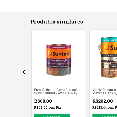
Produtos similares
old 18L - Alta
Esm. Brilhante Cor e Proteção
Verniz Brilhante
ungos e Sol
Suvinil 900ml - Azul Del Rey
Máxima Deck 3,6
R$68,00
R$232,00
m
Pix
R$62,56
com
Pix
R$213,44
com
P