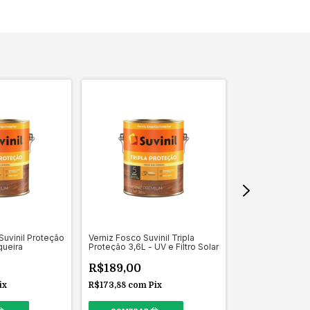
 Suvinil Proteção
Verniz Fosco Suvinil Tripla
Osmocolor Mont
gueira
Proteção 3,6L - UV e Filtro Solar
Acabamento Stai
Transparente
R$189,00
R$950,00
ix
R$173,88
com
Pix
R$874,00
com