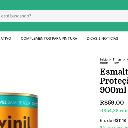
RATIVO
COMPLEMENTOS PARA PINTURA
DICAS & NOTÍCIAS
Início
>
Tintas
>
900ml - Preto
Esmalt
Proteç
900ml 
R$59,00
R$54,28
co
6
x
de
R$11,18
8% de descon