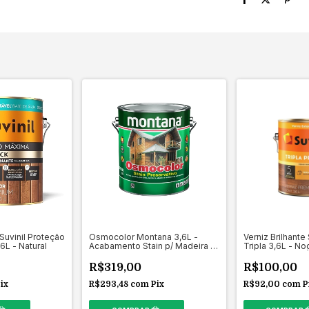
 Suvinil Proteção
Osmocolor Montana 3,6L -
Verniz Brilhante
L - Natural
Acabamento Stain p/ Madeira -
Tripla 3,6L - No
Mogno
R$319,00
R$100,00
ix
R$293,48
com
Pix
R$92,00
com
P