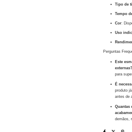
Tipo de t
Tempo de
Cor
: Disp
Uso indi
Rendime
Perguntas Frequ
Este esm
externas
para super
É necessá
produto j
antes de a
Quantas 
acabamen
demãos, r