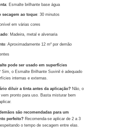
inta
: Esmalte brilhante base água
 secagem ao toque
: 30 minutos
onível em várias cores
cado
: Madeira, metal e alvenaria
nto
: Aproximadamente 12 m² por demão
entes
alte pode ser usado em superfícies
?
Sim, o Esmalte Brilhante Suvinil é adequado
fícies internas e externas.
rio diluir a tinta antes da aplicação?
Não, o
á vem pronto para uso. Basta misturar bem
plicar.
demãos são recomendadas para um
to perfeito?
Recomenda-se aplicar de 2 a 3
espeitando o tempo de secagem entre elas.