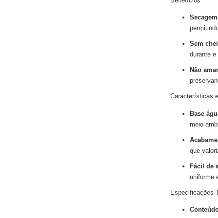
Benefícios
Secagem 
permitindo
Sem chei
durante e
Não amar
preservan
Características e
Base águ
meio ambi
Acabamen
que valor
Fácil de 
uniforme 
Especificações 
Conteúd