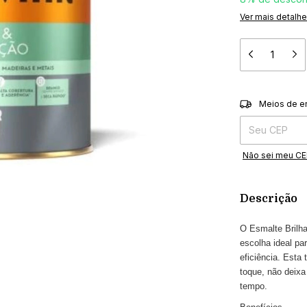
Ver mais detalh
Entregas para o 
Meios de e
Não sei meu C
Descrição
O Esmalte Brilha
escolha ideal pa
eficiência. Esta
toque, não deixa
tempo.