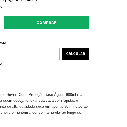
es
ALTERAR CEP
CEP:
nvio
CALCULAR
EP
nte Suvinil Cor e Proteção Base Água - 900ml é a
ra quem deseja renovar sua casa com rapidez e
 tinta de alta qualidade seca em apenas 30 minutos ao
 cheiro e mantém a cor sem amarelar ao longo do