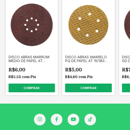
DISCO ABRAS MARROM
DISCO ABRAS AMARELO
DIS
MEDIO DE PAPEL AT
PQ DE PAPEL AT 15/180
GD D
19/240 ATLAS
ATLAS
ATL
R$6,00
R$5,00
R$
R$5,52
com
Pix
R$4,60
com
Pix
R$6