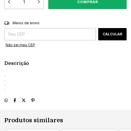
ALTERAR CEP
Entregas para o CEP:
Meios de envio
CALCULAR
Não sei meu CEP
Descrição
.
.
.
.
Produtos similares