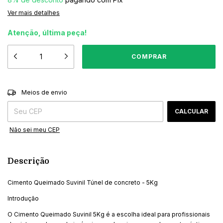
Ver mais detalhes
Atenção, última peça!
ALTERAR CEP
Entregas para o CEP:
Meios de envio
CALCULAR
Não sei meu CEP
Descrição
Cimento Queimado Suvinil Túnel de concreto - 5Kg
Introdução
O Cimento Queimado Suvinil 5Kg é a escolha ideal para profissionais