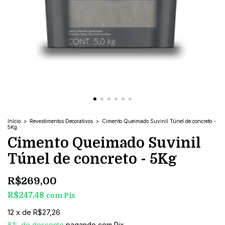
Início
>
Revestimentos Decorativos
>
Cimento Queimado Suvinil Túnel de concreto -
5Kg
Cimento Queimado Suvinil
Túnel de concreto - 5Kg
R$269,00
R$247,48
com
Pix
12
x
de
R$27,26
8% de desconto
pagando com Pix